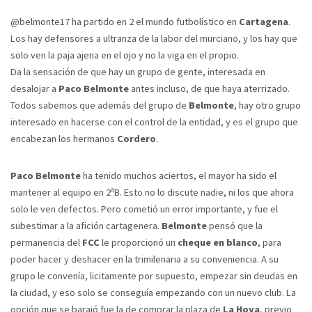
@belmonte17 ha partido en 2 el mundo futbolístico en
Cartagena
.
Los hay defensores a ultranza de la labor del murciano, y los hay que
solo ven la paja ajena en el ojo y no la viga en el propio.
Da la sensación de que hay un grupo de gente, interesada en
desalojar a
Paco Belmonte
antes incluso, de que haya aterrizado.
Todos sabemos que además del grupo de
Belmonte
, hay otro grupo
interesado en hacerse con el control de la entidad, y es el grupo que
encabezan los hermanos
Cordero
.
Paco Belmonte
ha tenido muchos aciertos, el mayor ha sido el
mantener al equipo en 2ªB. Esto no lo discute nadie, ni los que ahora
solo le ven defectos. Pero cometió un error importante, y fue el
subestimar a la afición cartagenera.
Belmonte
pensó que la
permanencia del
FCC
le proporcionó un
cheque en blanco
, para
poder hacer y deshacer en la trimilenaria a su conveniencia. A su
grupo le convenía, licitamente por supuesto, empezar sin deudas en
la ciudad, y eso solo se conseguía empezando con un nuevo club. La
opción que se barajó fue la de comprar la plaza de
La Hoya
, previo