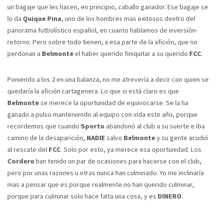
un bagaje que les hacen, en principio, caballo ganador. Ese bagaje se
lo da
Quique Pina
, uno de los hombres mas exitosos dentro del
panorama futbolístico español, en cuanto hablamos de inversión-
retorno. Pero sobre todo tienen, a esa parte de la afición, que no
perdonan a
Belmonte
el haber querido finiquitar a su querido
FCC
.
Poniendo a los 2 en una balanza, no me atrevería a decir con quien se
quedaría la afición cartagenera. Lo que si está claro es que
Belmonte
se merece la oportunidad de equivocarse. Se la ha
ganado a pulso manteniendo al equipo con vida este año, porque
recordemos que cuando
Sporto
abandonó al club a su suerte e iba
camino de la desaparición,
NADIE
salvo
Belmonte
y su gente acudió
al rescate del
FCC
. Solo por esto, ya merece esa oportunidad. Los
Cordero
han tenido un par de ocasiones para hacerse con el club,
pero por unas razones u otras nunca han culminado. Yo me inclinaría
mas a pensar que es porque realmente no han querido culminar,
porque para culminar solo hace falta una cosa, y es
DINERO
.