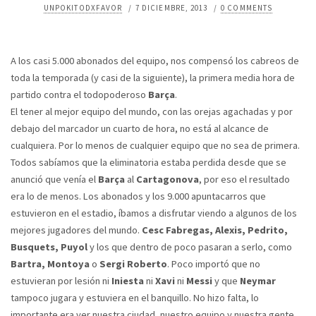
UNPOKITODXFAVOR
/
7 DICIEMBRE, 2013
/
0 COMMENTS
A los casi 5.000 abonados del equipo, nos compensó los cabreos de
toda la temporada (y casi de la siguiente), la primera media hora de
partido contra el todopoderoso
Barça
.
El tener al mejor equipo del mundo, con las orejas agachadas y por
debajo del marcador un cuarto de hora, no está al alcance de
cualquiera. Por lo menos de cualquier equipo que no sea de primera.
Todos sabíamos que la eliminatoria estaba perdida desde que se
anunció que venía el
Barça
al
Cartagonova
, por eso el resultado
era lo de menos. Los abonados y los 9.000 apuntacarros que
estuvieron en el estadio, íbamos a disfrutar viendo a algunos de los
mejores jugadores del mundo.
Cesc Fabregas, Alexis, Pedrito,
Busquets, Puyol
y los que dentro de poco pasaran a serlo, como
Bartra, Montoya
o
Sergi Roberto
. Poco importó que no
estuvieran por lesión ni
Iniesta
ni
Xavi
ni
Messi
y que
Neymar
tampoco jugara y estuviera en el banquillo. No hizo falta, lo
importante era ver nuestra ciudad, nuestro equipo y nuestra gente.