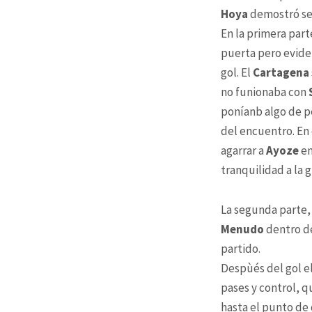
Hoya
demostró se
En la primera part
puerta pero evide
gol. El
Cartagena
no funionaba con
poníanb algo de pel
del encuentro. En 
agarrar a
Ayoze
en
tranquilidad a la g
La segunda parte, 
Menudo
dentro de
partido.
Despùés del gol e
pases y control, 
hasta el punto de