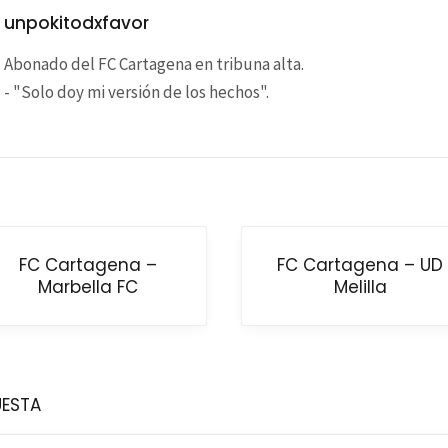
unpokitodxfavor
Abonado del FC Cartagena en tribuna alta.
- "Solo doy mi versión de los hechos".
FC Cartagena –
FC Cartagena – UD
Marbella FC
Melilla
UESTA