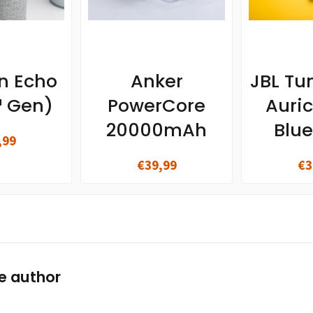
n Echo
Anker
JBL Tu
ª Gen)
PowerCore
Auric
20000mAh
Blue
,99
€39,99
€3
e author