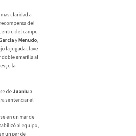
 mas claridad a
a recompensa del
 centro del campo
Garcia
y
Menudo
,
ujo la jugada clave
r doble amarilla al
levço la
ase de
Juanlu
a
a sentenciar el
rse en un mar de
abilizó al equipo,
en un par de