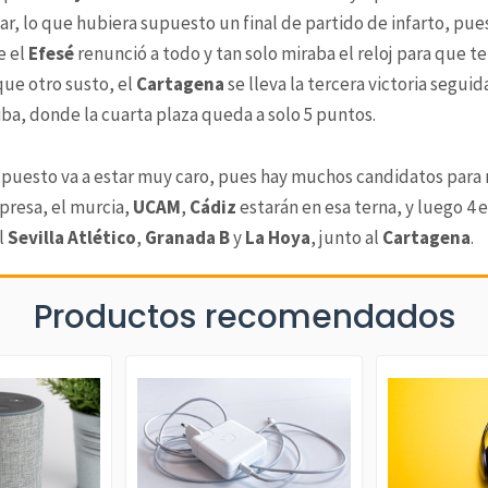
r, lo que hubiera supuesto un final de partido de infarto, pue
e el
Efesé
renunció a todo y tan solo miraba el reloj para que te
 que otro susto, el
Cartagena
se lleva la tercera victoria segui
iba, donde la cuarta plaza queda a solo 5 puntos.
o puesto va a estar muy caro, pues hay muchos candidatos para
rpresa, el murcia,
UCAM
,
Cádiz
estarán en esa terna, y luego 4
l
Sevilla Atlético
,
Granada B
y
La Hoya
, junto al
Cartagena
.
Productos recomendados