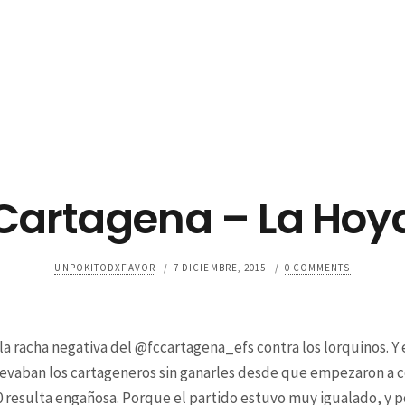
Cartagena – La Hoy
UNPOKITODXFAVOR
/
7 DICIEMBRE, 2015
/
0 COMMENTS
 la racha negativa del @fccartagena_efs contra los lorquinos. Y 
llevaban los cartageneros sin ganarles desde que empezaron a c
2-0 resulta engañosa. Porque el partido estuvo muy igualado, 