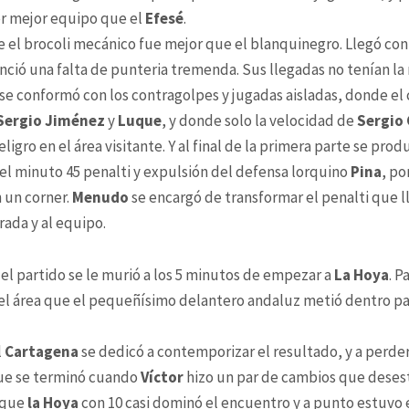
r mejor equipo que el
Efesé
.
e el brocoli mecánico fue mejor que el blanquinegro. Llegó con
nció una falta de punteria tremenda. Sus llegadas no tenían l
se conformó con los contragolpes y jugadas aisladas, donde el
Sergio Jiménez
y
Luque
, y donde solo la velocidad de
Sergio 
igro en el área visitante. Y al final de la primera parte se prod
el minuto 45 penalti y expulsión del defensa lorquino
Pina
, po
 un corner.
Menudo
se encargó de transformar el penalti que l
rada y al equipo.
el partido se le murió a los 5 minutos de empezar a
La Hoya
. P
l área que el pequeñísimo delantero andaluz metió dentro par
l
Cartagena
se dedicó a contemporizar el resultado, y a perde
que se terminó cuando
Víctor
hizo un par de cambios que desest
 que
la Hoya
con 10 casi dominó el encuentro y a punto estuvo 