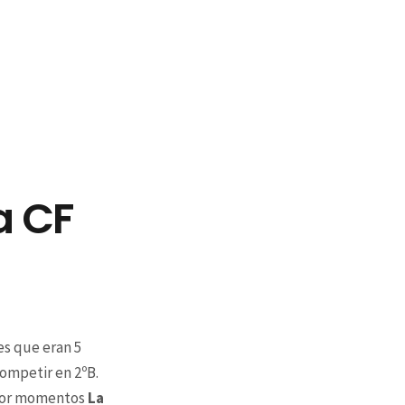
a CF
es que eran 5
ompetir en 2ºB.
y por momentos
La