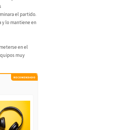
s
minara el partido.
da y lo mantiene en
 meterse en el
 equipos muy