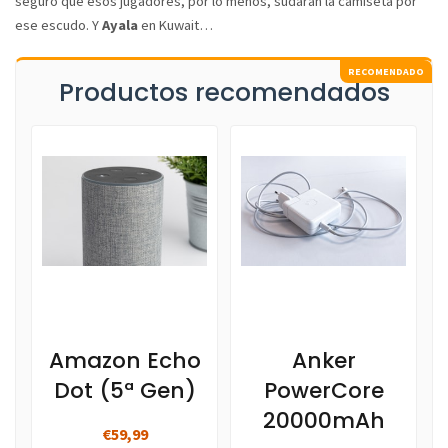
seguro que esos jugadores, por lo menos, sudaran la camiseta por
ese escudo. Y
Ayala
en Kuwait…
Productos recomendados
Amazon Echo
Anker
Dot (5ª Gen)
PowerCore
20000mAh
€59,99