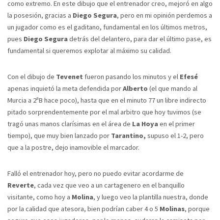
como extremo. En este dibujo que el entrenador creo, mejoró en algo
la posesión, gracias a
Diego Segura
, pero en mi opinión perdemos a
un jugador como es el gaditano, fundamental en los últimos metros,
pues
Diego Segura
detrás del delantero, para dar el último pase, es
fundamental si queremos explotar al máximo su calidad.
Con el dibujo de
Tevenet
fueron pasando los minutos y el
Efesé
apenas inquietó la meta defendida por
Alberto
(el que mando al
Murcia a 2ªB hace poco), hasta que en el minuto 77 un libre indirecto
pitado sorprendentemente por el mal arbitro que hoy tuvimos (se
tragó unas manos clarísimas en el área de
La Hoya
en el primer
tiempo), que muy bien lanzado por
Tarantino,
supuso el 1-2, pero
que a la postre, dejo inamovible el marcador.
Falló el entrenador hoy, pero no puedo evitar acordarme de
Reverte
, cada vez que veo a un cartagenero en el banquillo
visitante, como hoy a
Molina
, y luego veo la plantilla nuestra, donde
por la calidad que atesora, bien podrían caber 4 o 5
Molinas
, porque