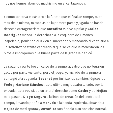
hoy nos hemos aburrido muchísimo en el cartagonova.
Y como tanto va el cántaro a la fuente que el final se rompe, pues
mas de lo mismo, minuto 45 de la primera parte y jugada en banda
derecha cartagenerista que
Antoñito
vuelve a pifiar y
Carlos
Rodríguez
manda un derechazo a la esquadra de Limones
inapelable, poniendo el 0-2 en el marcador, y mandando al vestuario a
un
Tevenet
bastante cabreado al que se ve que le molestaron los
pitos e improperios que buena parte de la grada le dedicó.
La segunda parte fue un calco de la primera, salvo que no llegaron
goles por parte visitante, pero el juego, ya viciado de la primera
contagió a la segunda.
Tevenet
por fin hizo los cambios lógicos de
Fede
y
Mariano Sánchez
, este último muy desafortunado, por la
entrada, esta vez si, de un lateral derecho como
Cacho
y de
Mejías
para pasar a
Diego Segura
a la línea de creación del centro del
campo, llevando por fin a
Menudo
a la banda izquierda, situando a
Mejias
de mediapunta y
Antoñito
subiéndolo a su posición normal,