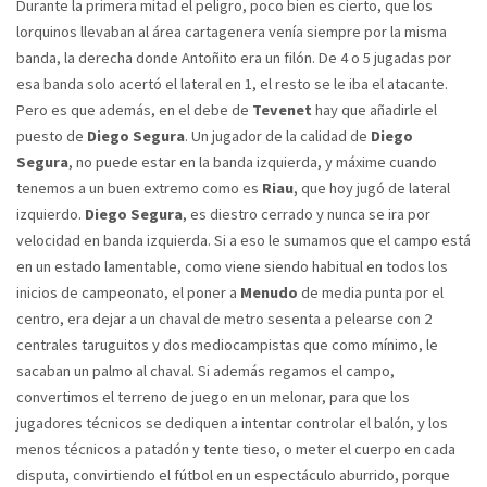
Durante la primera mitad el peligro, poco bien es cierto, que los
lorquinos llevaban al área cartagenera venía siempre por la misma
banda, la derecha donde Antoñito era un filón. De 4 o 5 jugadas por
esa banda solo acertó el lateral en 1, el resto se le iba el atacante.
Pero es que además, en el debe de
Tevenet
hay que añadirle el
puesto de
Diego Segura
. Un jugador de la calidad de
Diego
Segura
, no puede estar en la banda izquierda, y máxime cuando
tenemos a un buen extremo como es
Riau
, que hoy jugó de lateral
izquierdo.
Diego Segura
, es diestro cerrado y nunca se ira por
velocidad en banda izquierda. Si a eso le sumamos que el campo está
en un estado lamentable, como viene siendo habitual en todos los
inicios de campeonato, el poner a
Menudo
de media punta por el
centro, era dejar a un chaval de metro sesenta a pelearse con 2
centrales taruguitos y dos mediocampistas que como mínimo, le
sacaban un palmo al chaval. Si además regamos el campo,
convertimos el terreno de juego en un melonar, para que los
jugadores técnicos se dediquen a intentar controlar el balón, y los
menos técnicos a patadón y tente tieso, o meter el cuerpo en cada
disputa, convirtiendo el fútbol en un espectáculo aburrido, porque