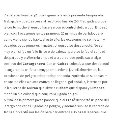
Primera victoria del @fccartagena_efs en la presente temporada.
Trabajada y costosa pese al resultado final de 2-0. Trabajada porque
le costo mucho al equipo hacerse con el control del partido. Empezó
bien con 3 ocasiones en los primeros 20 minutos de partido, pero
como viene siendo habitual este año, las ocasiones no se meten, y
pasados esos primeros minutos, el equipo se desconectó. No se
muy bien si fue un fallo físico o de cabeza, pero se le fue el control
del partido y el
Almería
empezó a creerse que podía sacar algo
positivo del
Cartagonova
. Con un
Guirao
colosal, al que desde aquí
le auguramos un futuro muy prometedor al juvenil almeriense, las
ocasiones de peligro sobre todo por banda izquierda se sucedían. Y
en una de ellas a punto estuvo de llegar el gol andaluz, internada por
la izquierda de
Guirao
que sirve a
Hicham
que dispara y
Limones
metió un pie colosal que conjuró la jugada de gol.
Al final de la primera parte parece que el
Efesé
despertó un poco del
letargo con varias jugadas de peligro, y además supuso la retirada de
Gonzalo Verdú
por lesión para dar entrada a
Ayoze Placeres
, que