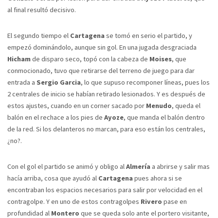
al final resultó decisivo.
El segundo tiempo el
Cartagena
se tomó en serio el partido, y
empezó dominándolo, aunque sin gol. En una jugada desgraciada
Hicham
de disparo seco, topó con la cabeza de
Moises
, que
conmocionado, tuvo que retirarse del terreno de juego para dar
entrada a
Sergio Garcia
, lo que supuso recomponer líneas, pues los
2 centrales de inicio se habían retirado lesionados. Y es después de
estos ajustes, cuando en un corner sacado por
Menudo
, queda el
balón en el rechace a los pies de
Ayoze
, que manda el balón dentro
de la red. Si los delanteros no marcan, para eso están los centrales,
¿no?.
Con el gol el partido se animó y obligo al
Almería
a abrirse y salir mas
hacía arriba, cosa que ayudó al
Cartagena
pues ahora si se
encontraban los espacios necesarios para salir por velocidad en el
contragolpe. Y en uno de estos contragolpes
Rivero
pase en
profundidad al
Montero
que se queda solo ante el portero visitante,