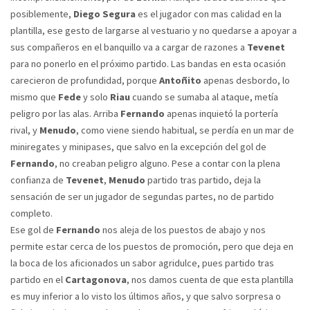
posiblemente,
Diego Segura
es el jugador con mas calidad en la
plantilla, ese gesto de largarse al vestuario y no quedarse a apoyar a
sus compañeros en el banquillo va a cargar de razones a
Tevenet
para no ponerlo en el próximo partido. Las bandas en esta ocasión
carecieron de profundidad, porque
Antoñito
apenas desbordo, lo
mismo que
Fede
y solo
Riau
cuando se sumaba al ataque, metía
peligro por las alas. Arriba
Fernando
apenas inquietó la portería
rival, y
Menudo
, como viene siendo habitual, se perdía en un mar de
miniregates y minipases, que salvo en la excepción del gol de
Fernando
, no creaban peligro alguno. Pese a contar con la plena
confianza de
Tevenet
,
Menudo
partido tras partido, deja la
sensación de ser un jugador de segundas partes, no de partido
completo.
Ese gol de
Fernando
nos aleja de los puestos de abajo y nos
permite estar cerca de los puestos de promoción, pero que deja en
la boca de los aficionados un sabor agridulce, pues partido tras
partido en el
Cartagonova
, nos damos cuenta de que esta plantilla
es muy inferior a lo visto los últimos años, y que salvo sorpresa o