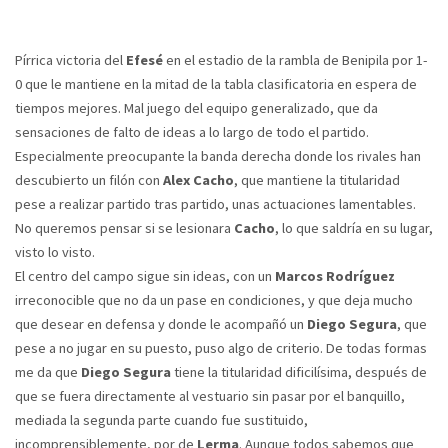
Pírrica victoria del
Efesé
en el estadio de la rambla de Benipila por 1-
0 que le mantiene en la mitad de la tabla clasificatoria en espera de
tiempos mejores. Mal juego del equipo generalizado, que da
sensaciones de falto de ideas a lo largo de todo el partido.
Especialmente preocupante la banda derecha donde los rivales han
descubierto un filón con
Alex Cacho
, que mantiene la titularidad
pese a realizar partido tras partido, unas actuaciones lamentables.
No queremos pensar si se lesionara
Cacho
, lo que saldría en su lugar,
visto lo visto.
El centro del campo sigue sin ideas, con un
Marcos Rodríguez
irreconocible que no da un pase en condiciones, y que deja mucho
que desear en defensa y donde le acompañó un
Diego Segura
, que
pese a no jugar en su puesto, puso algo de criterio. De todas formas
me da que
Diego Segura
tiene la titularidad dificilísima, después de
que se fuera directamente al vestuario sin pasar por el banquillo,
mediada la segunda parte cuando fue sustituido,
incomprensiblemente, por de
Lerma
. Aunque todos sabemos que