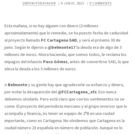
UNPOKITODXFAVOR
/
8 JUNIO, 2015
/
0 COMMENTS
Esta mañana, si no hay alguien con dinero (2 millones
aproximadamente) que lo remedie, se ha puesto fecha de caducidad
al proyecto llamado
FC Cartagena SAD
, y será el próximo 30 de
junio. Según le dijeron a
@belmonte17
la deuda era de algo de 3
millones de euros. Ahora hacienda, que somos todos, le reclama los
impagos del infausto
Paco Gómez
, antes de convertirse SAD, lo que
eleva la deuda a los 5 millones de euros.
A
Belmonte
y su gente hay que agradecerle su esfuerzo y dinero,
por evitar la desaparición del
@FCCartagena_efs
. Eso nunca
debemos olvidarlo. Pero está claro que con los sentimientos no se
come. El proyecto del periodista murciano y el grupo inversor que lo
acompaña y financia, es tener un equipo de 2ªB en una ciudad
importante, como es Cartagena. No olvidemos que Cartagena es la
ciudad número 23 española en número de población. Aunque no lo