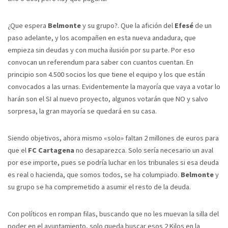
¿Que espera
Belmonte
y su grupo?. Que la afición del
Efesé
de un
paso adelante, y los acompañen en esta nueva andadura, que
empieza sin deudas y con mucha ilusión por su parte. Por eso
convocan un referendum para saber con cuantos cuentan. En
principio son 4.500 socios los que tiene el equipo y los que están
convocados a las urnas. Evidentemente la mayoría que vaya a votar lo
harán son el SI al nuevo proyecto, algunos votarán que NO y salvo
sorpresa, la gran mayoría se quedará en su casa.
Siendo objetivos, ahora mismo «solo» faltan 2 millones de euros para
que el
FC Cartagena
no desaparezca. Solo sería necesario un aval
por ese importe, pues se podría luchar en los tribunales si esa deuda
es real o hacienda, que somos todos, se ha columpiado.
Belmonte
y
su grupo se ha compremetido a asumir el resto de la deuda.
Con políticos en rompan filas, buscando que no les muevan la silla del
poder en el ayuntamiento, solo queda buscar esos 2 Kilos en la