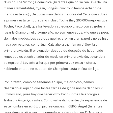
división. Los Victor (le comunica Quirantes que no se renueva de una
manera lamentable), Cygan, Longás (cuanto lo hemos echado de
menos este año) , De Lucas (uno de los mejores del Celta que subirá
a primera esta temporada) o incluso Toché (hay 200.000 mejores que
Toché, Paco dixit), que ha llevado a su equipo griego con su goles a
jugar la Champion el próximo año, no son renovados, y lo que es peor,
de malos modos. Los cedidos que hicieron un gran papel y no se hizo
nada por retener, como Juan Cala ahora triunfan en el Sevilla en
primera división. El entrenador despedido después de haber sido
renovado es el entrenador de moda en primera división, llevando a
su equipo el Levante a Europa por primera vez en su historia,
habiendo estado en puestos de Champion hasta el final de liga.
Por lo tanto, como no tenemos equipo, mejor dicho, hemos
destruido el equipo que tantas tardes de gloria nos ha dado los 2
últimos año, pues hay que hacer otro. Paco Gómez le encarga el
trabajo a Ángel Quirantes. Como ya he dicho antes, la experiencia de
este hombre en el fútbol profesional es… CERO. Ángel Quirantes
lleva algunos años siendo comentarista deportivo en TV Murciana.