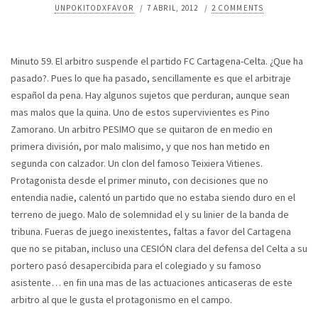
UNPOKITODXFAVOR
/
7 ABRIL, 2012
/
2 COMMENTS
Minuto 59. El arbitro suspende el partido FC Cartagena-Celta. ¿Que ha
pasado?. Pues lo que ha pasado, sencillamente es que el arbitraje
español da pena. Hay algunos sujetos que perduran, aunque sean
mas malos que la quina. Uno de estos supervivientes es Pino
Zamorano. Un arbitro PESIMO que se quitaron de en medio en
primera división, por malo malisimo, y que nos han metido en
segunda con calzador. Un clon del famoso Teixiera Vitienes.
Protagonista desde el primer minuto, con decisiones que no
entendia nadie, calentó un partido que no estaba siendo duro en el
terreno de juego. Malo de solemnidad el y su linier de la banda de
tribuna. Fueras de juego inexistentes, faltas a favor del Cartagena
que no se pitaban, incluso una CESIÓN clara del defensa del Celta a su
portero pasó desapercibida para el colegiado y su famoso
asistente… en fin una mas de las actuaciones anticaseras de este
arbitro al que le gusta el protagonismo en el campo.