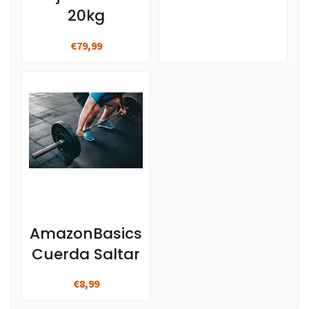
20kg
€79,99
AmazonBasics
Cuerda Saltar
€8,99