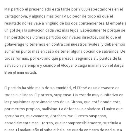
Mal partido el presenciado esta tarde por 7.000 espectadores en el
Cartagonova, y algunos mas por TV. Lo peor de todo es que el
resultado no les vale a ninguno de los dos contendientes. El empate a
un gol deja la salvacion cada vez mas lejos. Especialmente porque se
han perdido los ultimos partidos con rivales directos, con lo que el
golaverage lo tenemos en contra con nuestros rivales, y deberemos
sumar un punto mas en caso de tener alguna opcion de salvarnos. De
todas formas, por extraño que parezca, seguimos a 5 puntos de la
salvacion y siempre y cuando el Alcoyano caiga mañana con el Barça
B en el mini estadi.
El partido ha sido malo de solemnidad, el Efesé es un desastre en
todas sus líneas. El portero, suspenso. Ha estado muy dubitativo en
las poquísimas aproximaciones de un Girona, que está donde esta,
por meritos propios, malisimo. La defensa un coladero. El único que
aprueba es, nuevamente, Abraham Paz. El resto suspenso,
especialmente Manu Torres, que incomprensiblemente, sustituia a
Kijera. El malagueño ni sube ni baja, se queda en tierra de nadie, y a