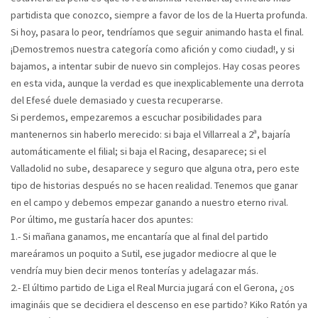
partidista que conozco, siempre a favor de los de la Huerta profunda.
Si hoy, pasara lo peor, tendríamos que seguir animando hasta el final.
¡Demostremos nuestra categoría como afición y como ciudad!, y si
bajamos, a intentar subir de nuevo sin complejos. Hay cosas peores
en esta vida, aunque la verdad es que inexplicablemente una derrota
del Efesé duele demasiado y cuesta recuperarse.
Si perdemos, empezaremos a escuchar posibilidades para
mantenernos sin haberlo merecido: si baja el Villarreal a 2ª, bajaría
automáticamente el filial; si baja el Racing, desaparece; si el
Valladolid no sube, desaparece y seguro que alguna otra, pero este
tipo de historias después no se hacen realidad. Tenemos que ganar
en el campo y debemos empezar ganando a nuestro eterno rival.
Por último, me gustaría hacer dos apuntes:
1.- Si mañana ganamos, me encantaría que al final del partido
mareáramos un poquito a Sutil, ese jugador mediocre al que le
vendría muy bien decir menos tonterías y adelagazar más.
2.- El último partido de Liga el Real Murcia jugará con el Gerona, ¿os
imagináis que se decidiera el descenso en ese partido? Kiko Ratón ya