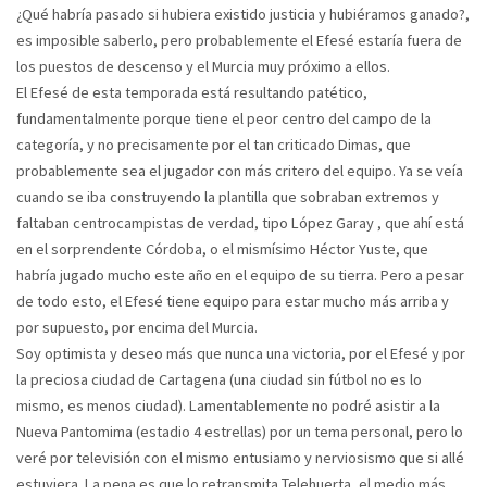
¿Qué habría pasado si hubiera existido justicia y hubiéramos ganado?,
es imposible saberlo, pero probablemente el Efesé estaría fuera de
los puestos de descenso y el Murcia muy próximo a ellos.
El Efesé de esta temporada está resultando patético,
fundamentalmente porque tiene el peor centro del campo de la
categoría, y no precisamente por el tan criticado Dimas, que
probablemente sea el jugador con más critero del equipo. Ya se veía
cuando se iba construyendo la plantilla que sobraban extremos y
faltaban centrocampistas de verdad, tipo López Garay , que ahí está
en el sorprendente Córdoba, o el mismísimo Héctor Yuste, que
habría jugado mucho este año en el equipo de su tierra. Pero a pesar
de todo esto, el Efesé tiene equipo para estar mucho más arriba y
por supuesto, por encima del Murcia.
Soy optimista y deseo más que nunca una victoria, por el Efesé y por
la preciosa ciudad de Cartagena (una ciudad sin fútbol no es lo
mismo, es menos ciudad). Lamentablemente no podré asistir a la
Nueva Pantomima (estadio 4 estrellas) por un tema personal, pero lo
veré por televisión con el mismo entusiamo y nerviosismo que si allé
estuviera. La pena es que lo retransmita Telehuerta, el medio más