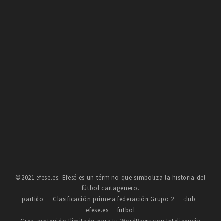
©2021 efese.es. Efesé es un término que simboliza la historia del
fútbol cartagenero.
partido
Clasificación primera federación Grupo 2
club
efese.es
futbol
Crea contenido Ilimitado para tu WordPress con Inteligencia